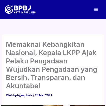
Lewati
ke
konten
Memaknai Kebangkitan
Nasional, Kepala LKPP Ajak
Pelaku Pengadaan
Wujudkan Pengadaan yang
Bersih, Transparan, dan
Akuntabel
Oleh
bpbj_mglkota
/
25 Mei 2021